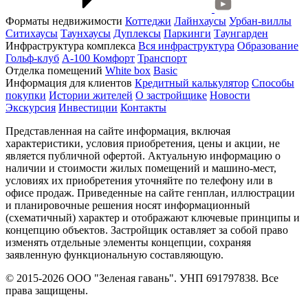
Форматы недвижимости
Коттеджи
Лайнхаусы
Урбан-виллы
Ситихаусы
Таунхаусы
Дуплексы
Паркинги
Таунгарден
Инфраструктура комплекса
Вся инфраструктура
Образование
Гольф-клуб
А-100 Комфорт
Транспорт
Отделка помещений
White box
Basic
Информация для клиентов
Кредитный калькулятор
Способы
покупки
Истории жителей
О застройщике
Новости
Экскурсия
Инвестиции
Контакты
Представленная на сайте информация, включая
характеристики, условия приобретения, цены и акции, не
является публичной офертой. Актуальную информацию о
наличии и стоимости жилых помещений и машино-мест,
условиях их приобретения уточняйте по телефону или в
офисе продаж. Приведенные на сайте генплан, иллюстрации
и планировочные решения носят информационный
(схематичный) характер и отображают ключевые принципы и
концепцию объектов. Застройщик оставляет за собой право
изменять отдельные элементы концепции, сохраняя
заявленную функциональную составляющую.
© 2015-2026 ООО "Зеленая гавань". УНП 691797838. Все
права защищены.