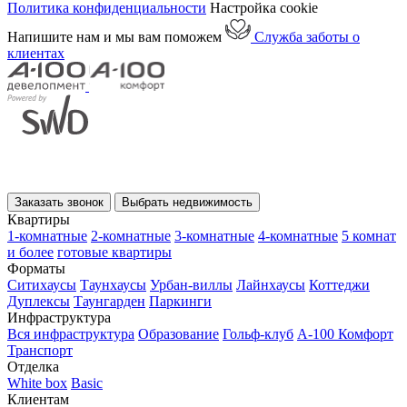
Политика конфиденциальности
Настройка cookie
Напишите нам и мы вам поможем
Служба заботы о
клиентах
Заказать звонок
Выбрать недвижимость
Квартиры
1-комнатные
2-комнатные
3-комнатные
4-комнатные
5 комнат
и более
готовые квартиры
Форматы
Ситихаусы
Таунхаусы
Урбан-виллы
Лайнхаусы
Коттеджи
Дуплексы
Таунгарден
Паркинги
Инфраструктура
Вся инфраструктура
Образование
Гольф-клуб
А-100 Комфорт
Транспорт
Отделка
White box
Basic
Клиентам