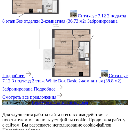
Ситихаус 7.12
2 подъезд
8 этаж
Без отделки
2-комнатная (36.73 м2)
Забронирована
Подробнее
Ситихаус
7.12
3 подъезд
2 этаж
White Box Basic
2-комнатная (38.8 м2)
Забронирована
Подробнее
Смотреть все предложения
Ситихаус 7.12
Вернуться к описанию дома
Для улучшения работы сайта и его взаимодействия с
посетителем мы используем файлы cookie. Продолжая работу
с сайтом, Вы разрешаете использование cookie-файлов.