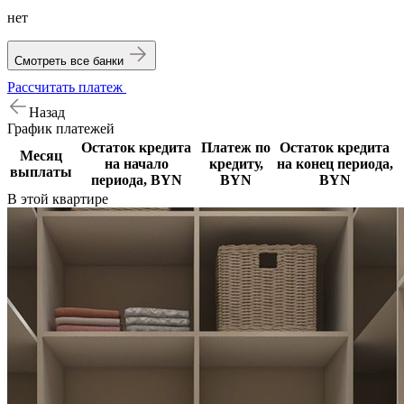
нет
Смотреть все банки
Рассчитать платеж
Назад
График
платежей
Остаток кредита
Платеж по
Остаток кредита
Месяц
на начало
кредиту,
на конец периода,
выплаты
периода, BYN
BYN
BYN
В этой
квартире