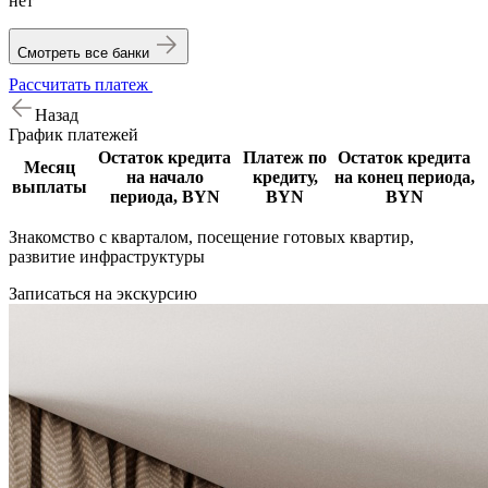
нет
Смотреть все банки
Рассчитать платеж
Назад
График
платежей
Остаток кредита
Платеж по
Остаток кредита
Месяц
на начало
кредиту,
на конец периода,
выплаты
периода, BYN
BYN
BYN
Знакомство с кварталом, посещение готовых квартир,
развитие инфраструктуры
Записаться на экскурсию