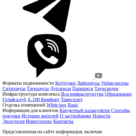
Форматы недвижимости
Коттеджи
Лайнхаусы
Урбан-виллы
Ситихаусы
Таунхаусы
Дуплексы
Паркинги
Таунгарден
Инфраструктура комплекса
Вся инфраструктура
Образование
Гольф-клуб
А-100 Комфорт
Транспорт
Отделка помещений
White box
Basic
Информация для клиентов
Кредитный калькулятор
Способы
покупки
Истории жителей
О застройщике
Новости
Экскурсия
Инвестиции
Контакты
Представленная на сайте информация, включая