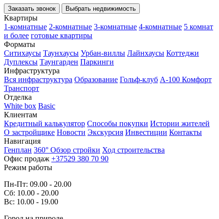
Заказать звонок
Выбрать недвижимость
Квартиры
1-комнатные
2-комнатные
3-комнатные
4-комнатные
5 комнат
и более
готовые квартиры
Форматы
Ситихаусы
Таунхаусы
Урбан-виллы
Лайнхаусы
Коттеджи
Дуплексы
Таунгарден
Паркинги
Инфраструктура
Вся инфраструктура
Образование
Гольф-клуб
А-100 Комфорт
Транспорт
Отделка
White box
Basic
Клиентам
Кредитный калькулятор
Способы покупки
Истории жителей
О застройщике
Новости
Экскурсия
Инвестиции
Контакты
Навигация
Генплан
360° Обзор стройки
Ход строительства
Офис продаж
+37529 380 70 90
Режим работы
Пн-Пт: 09.00 - 20.00
Сб: 10.00 - 20.00
Вс: 10.00 - 19.00
Город на природе