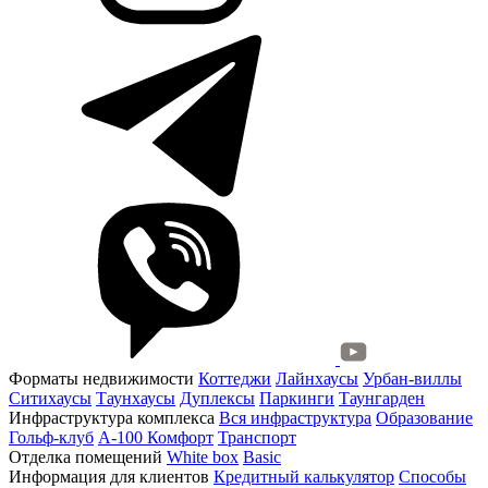
Форматы недвижимости
Коттеджи
Лайнхаусы
Урбан-виллы
Ситихаусы
Таунхаусы
Дуплексы
Паркинги
Таунгарден
Инфраструктура комплекса
Вся инфраструктура
Образование
Гольф-клуб
А-100 Комфорт
Транспорт
Отделка помещений
White box
Basic
Информация для клиентов
Кредитный калькулятор
Способы