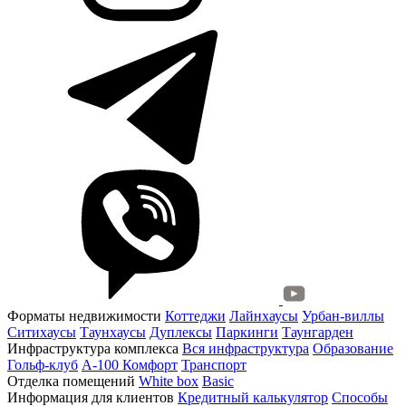
Форматы недвижимости
Коттеджи
Лайнхаусы
Урбан-виллы
Ситихаусы
Таунхаусы
Дуплексы
Паркинги
Таунгарден
Инфраструктура комплекса
Вся инфраструктура
Образование
Гольф-клуб
А-100 Комфорт
Транспорт
Отделка помещений
White box
Basic
Информация для клиентов
Кредитный калькулятор
Способы