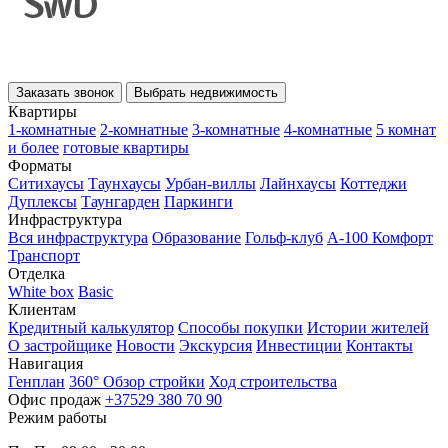
Заказать звонок
Выбрать недвижимость
Квартиры
1-комнатные
2-комнатные
3-комнатные
4-комнатные
5 комнат
и более
готовые квартиры
Форматы
Ситихаусы
Таунхаусы
Урбан-виллы
Лайнхаусы
Коттеджи
Дуплексы
Таунгарден
Паркинги
Инфраструктура
Вся инфраструктура
Образование
Гольф-клуб
А-100 Комфорт
Транспорт
Отделка
White box
Basic
Клиентам
Кредитный калькулятор
Способы покупки
Истории жителей
О застройщике
Новости
Экскурсия
Инвестиции
Контакты
Навигация
Генплан
360° Обзор стройки
Ход строительства
Офис продаж
+37529 380 70 90
Режим работы