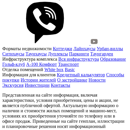
Форматы недвижимости
Коттеджи
Лайнхаусы
Урбан-виллы
Ситихаусы
Таунхаусы
Дуплексы
Паркинги
Таунгарден
Инфраструктура комплекса
Вся инфраструктура
Образование
Гольф-клуб
А-100 Комфорт
Транспорт
Отделка помещений
White box
Basic
Информация для клиентов
Кредитный калькулятор
Способы
покупки
Истории жителей
О застройщике
Новости
Экскурсия
Инвестиции
Контакты
Представленная на сайте информация, включая
характеристики, условия приобретения, цены и акции, не
является публичной офертой. Актуальную информацию о
наличии и стоимости жилых помещений и машино-мест,
условиях их приобретения уточняйте по телефону или в
офисе продаж. Приведенные на сайте генплан, иллюстрации
и планировочные решения носят информационный